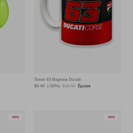
Tasse 63 Bagnaia Ducati
$8.40
(-50%)
$16.90
Épuisé
-50%
-50%