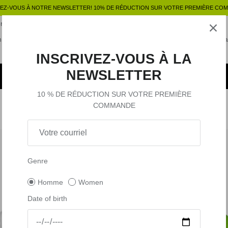
EZ-VOUS À NOTRE NEWSLETTER! 10% DE RÉDUCTION SUR VOTRE PREMIÈRE CO
abilia
VR46 Tribe Pass
Miss Fortysix
MC2 Saint Barth x VR46
m
VR46 Riders Academy
Pecco Bagnaia
Marco Bezzecchi
Gift C
Outlet
VR Equipment
INSCRIVEZ-VOUS À LA
NEWSLETTER
10 % DE RÉDUCTION SUR VOTRE PREMIÈRE
COMMANDE
47 produits
-50%
Genre
Homme
Women
Date of birth