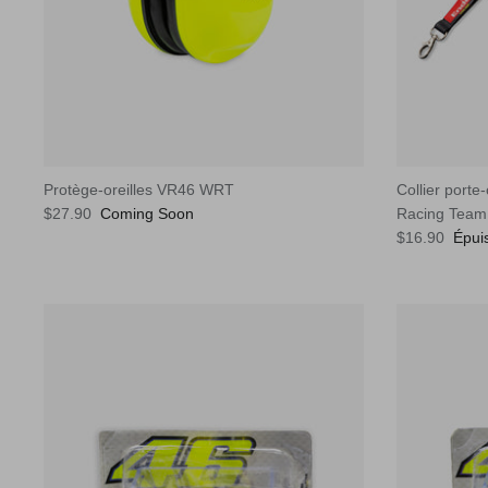
Protège-oreilles VR46 WRT
Collier port
$27.90
Coming Soon
Racing Team
$16.90
Épui