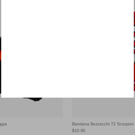
ggia
Bandana Bezzecchi 72 Scorpion
$10.90