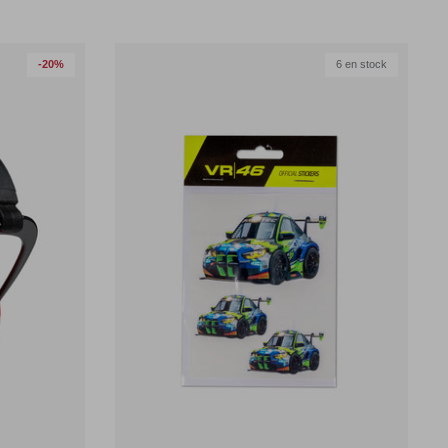
-20%
6 en stock