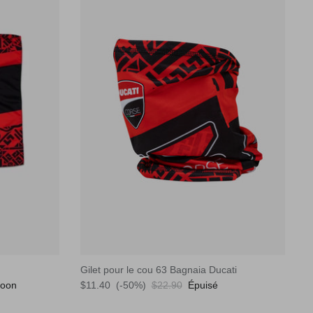
Gilet pour le cou 63 Bagnaia Ducati
Soon
$11.40
(-50%)
$22.90
Épuisé