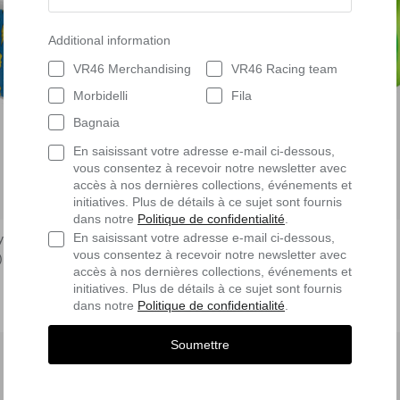
Additional information
VR46 Merchandising
VR46 Racing team
Morbidelli
Fila
Bagnaia
En saisissant votre adresse e-mail ci-dessous,
vous consentez à recevoir notre newsletter avec
accès à nos dernières collections, événements et
initiatives. Plus de détails à ce sujet sont fournis
dans notre
Politique de confidentialité
.
En saisissant votre adresse e-mail ci-dessous,
yellow46 Baby
Tarta Money Box 46
vous consentez à recevoir notre newsletter avec
)
$16.90
Offre
$15.30
(-30%)
$21.90
Offre
accès à nos dernières collections, événements et
initiatives. Plus de détails à ce sujet sont fournis
dans notre
Politique de confidentialité
.
Soumettre
-50%