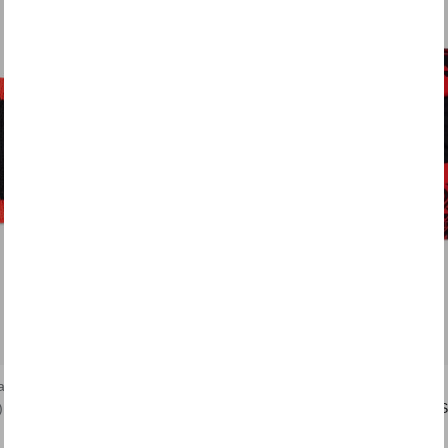
agnaia Ducati
Bandana 63 Bagnaia Ducati
)
$12.90
Épuisé
$6.40
(-50%)
$12.90
Coming 