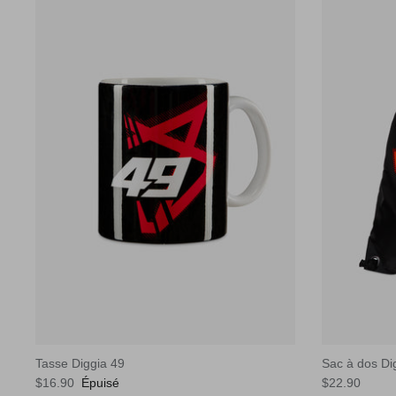
Tasse Diggia 49
Sac à dos Di
$16.90
Épuisé
$22.90