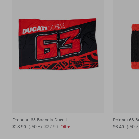
Drapeau 63 Bagnaia Ducati
Poignet 63 B
$13.90
(-50%)
$27.90
Offre
$6.40
(-50%