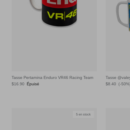
Tasse Pertamina Enduro VR46 Racing Team
Tasse @vale
$16.90
Épuisé
$8.40
(-50%
5 en stock