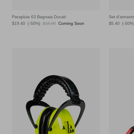
Parapluie 63 Bagnaia Ducati
Set d'aimant
$19.40
(-50%)
$38.90
Coming Soon
$5.40
(-50%